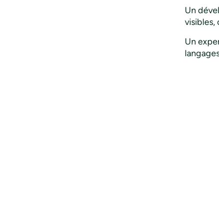
Un dével
visibles
Un expert
langage