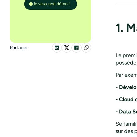
Je veux une démo !
1. M
Partager
Le premi
possède 
Par exem
- Dével
- Cloud 
- Data S
Se famil
sur des