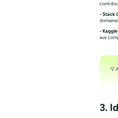
contribut
- Stack 
domaine
- Kaggle 
aux comp
💡 
3. I