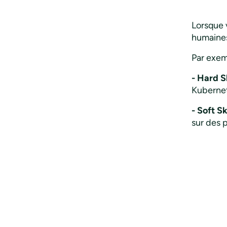
Lorsque 
humaine
Par exem
- Hard Sk
Kubernet
- Soft Ski
sur des 