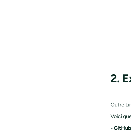
2. E
Outre Lin
Voici qu
- GitHub