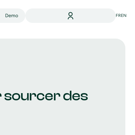
Demo
FR
EN
r sourcer des